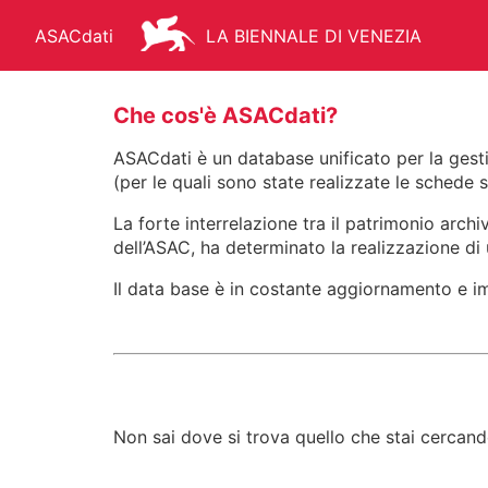
ASACdati
LA BIENNALE DI VENEZIA
Che cos'è ASACdati?
ASACdati è un database unificato per la gestio
(per le quali sono state realizzate le schede
ARCHIVIO STORICO - ASAC
AR
La forte interrelazione tra il patrimonio arch
dell’ASAC, ha determinato la realizzazione di u
Il data base è in costante aggiornamento e i
FONDO STORICO
BIBLIOTEC
MANIFESTI
MEDIATECA
Non sai dove si trova quello che stai cercand