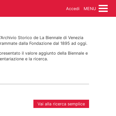
Accedi
MENU
l’Archivio Storico de La Biennale di Venezia
rogrammate dalla Fondazione dal 1895 ad oggi.
INEMA
DANZA
MUSICA
ppresentato il valore aggiunto della Biennale e
entariazione e la ricerca.
NDO ARTISTICO
FOTOTECA
SSEGNA STAMPA
FONDI ESTERNI
Vai alla ricerca semplice