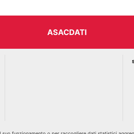
ASACDATI
 il suo funzionamento o per raccogliere dati statistici aggr