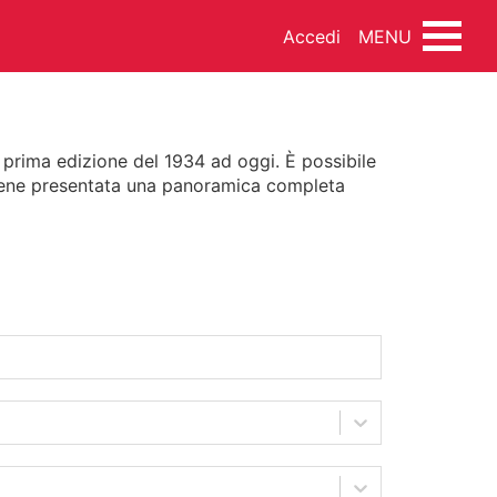
Accedi
MENU
a prima edizione del 1934 ad oggi. È possibile
 viene presentata una panoramica completa
INEMA
DANZA
MUSICA
NDO ARTISTICO
FOTOTECA
SSEGNA STAMPA
FONDI ESTERNI