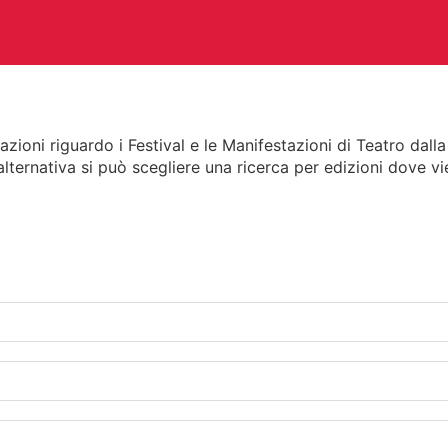
azioni riguardo i Festival e le Manifestazioni di Teatro dall
 alternativa si può scegliere una ricerca per edizioni dove
CHITETTURA
ARTI VISIVE
C
TEATRO
ALTRE ATTIVITÀ
A E PERIODICI
CINETECA
FO
RACCOLTA DOCUMENTARIA
RA