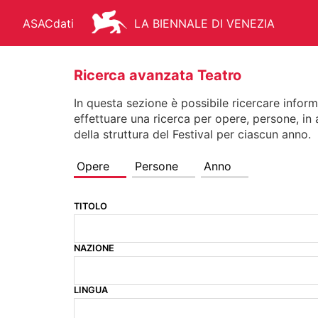
ASACdati
LA BIENNALE DI VENEZIA
Ricerca avanzata Teatro
In questa sezione è possibile ricercare inform
effettuare una ricerca per opere, persone, in
ARCHIVIO STORICO - ASAC
AR
della struttura del Festival per ciascun anno.
Opere
Persone
Anno
TITOLO
FONDO STORICO
BIBLIOTEC
NAZIONE
MANIFESTI
MEDIATECA
LINGUA