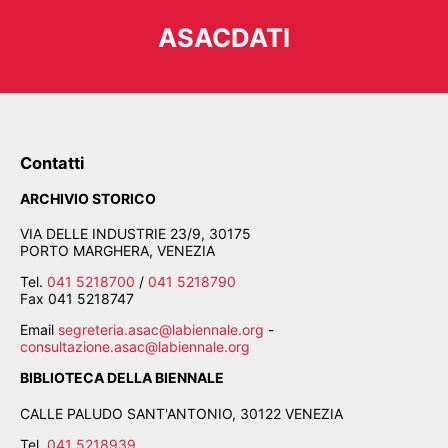
BIBLIOTECA E PERIODICI
CINETECA
ASACDATI
FONDO ARTISTICO
FOTOTECA
MANIFESTI
MEDIATECA
RACCOLTA DOCUMENTARIA
Contatti
RASSEGNA STAMPA
FONDI ESTERNI
ARCHIVIO STORICO
VIA DELLE INDUSTRIE 23/9, 30175
PORTO MARGHERA, VENEZIA
Tel.
041 5218700
/
041 5218790
Fax
041 5218747
Email
segreteria.asac@labiennale.org
-
consultazione.asac@labiennale.org
BIBLIOTECA DELLA BIENNALE
CALLE PALUDO SANT'ANTONIO, 30122 VENEZIA
Tel.
041 5218939