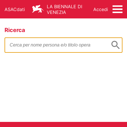
LA BIENNALE DI
ASACdati
Accedi
VENEZIA
Ricerca
Cerca
ARCHIVIO STORICO - ASAC
ARCHITETTURA
ARTI VISIVE
CINEMA
DANZA
MUSICA
TEATRO
ALTRE ATTIVITÀ
FONDO STORICO