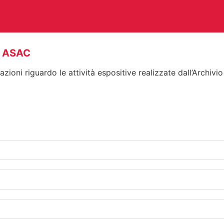
 - ASAC
zioni riguardo le attività espositive realizzate dall’Archivio
CHITETTURA
ARTI VISIVE
C
TEATRO
ALTRE ATTIVITÀ
A E PERIODICI
CINETECA
FO
RACCOLTA DOCUMENTARIA
RA