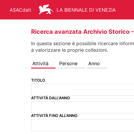
ASACdati
LA BIENNALE DI VENEZIA
Ricerca avanzata Archivio Storico
In questa sezione è possibile ricercare informa
a valorizzare le proprie collezioni.
ARCHIVIO STORICO - ASAC
AR
Attività
Persone
Anno
TITOLO
FONDO STORICO
BIBLIOTEC
ATTIVITÀ DALL'ANNO
MANIFESTI
MEDIATECA
ATTIVITÀ FINO ALL'ANNO