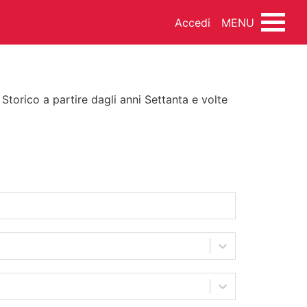
Accedi
MENU
 Storico a partire dagli anni Settanta e volte
INEMA
DANZA
MUSICA
NDO ARTISTICO
FOTOTECA
SSEGNA STAMPA
FONDI ESTERNI