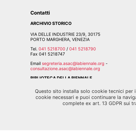
Contatti
ARCHIVIO STORICO
VIA DELLE INDUSTRIE 23/9, 30175
PORTO MARGHERA, VENEZIA
Tel.
041 5218700
/
041 5218790
Fax
041 5218747
Email
segreteria.asac@labiennale.org
-
consultazione.asac@labiennale.org
BIBLIOTECA DELLA BIENNALE
CALLE PALUDO SANT'ANTONIO, 30122 VENEZIA
Questo sito installa solo cookie tecnici per
cookie necessari e puoi continuare la navig
Tel.
041 5218939
complete ex art. 13 GDPR sui tra
Email
biblioteca.asac@labiennale.org