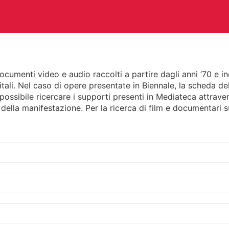
menti video e audio raccolti a partire dagli anni ’70 e inere
itali. Nel caso di opere presentate in Biennale, la scheda de
CHITETTURA
ARTI VISIVE
C
possibile ricercare i supporti presenti in Mediateca attraver
 della manifestazione. Per la ricerca di film e documentari su
TEATRO
ALTRE ATTIVITÀ
A E PERIODICI
CINETECA
FO
RACCOLTA DOCUMENTARIA
RA