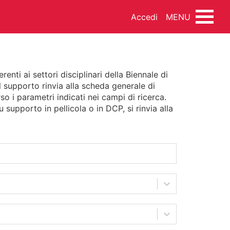
Accedi
MENU
nti ai settori disciplinari della Biennale di
l supporto rinvia alla scheda generale di
INEMA
DANZA
MUSICA
so i parametri indicati nei campi di ricerca.
 supporto in pellicola o in DCP, si rinvia alla
NDO ARTISTICO
FOTOTECA
SSEGNA STAMPA
FONDI ESTERNI