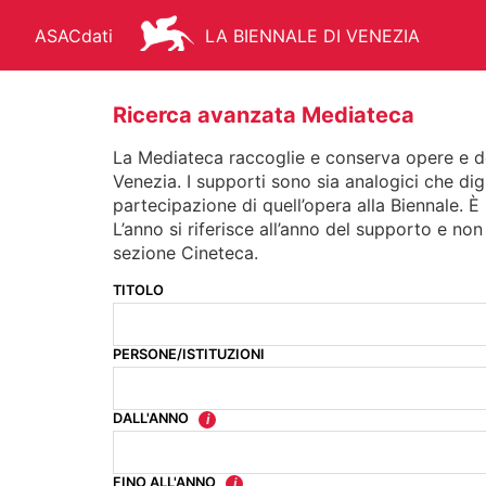
ASACdati
LA BIENNALE DI VENEZIA
Ricerca avanzata Mediateca
La Mediateca raccoglie e conserva opere e docu
Venezia. I supporti sono sia analogici che dig
ARCHIVIO STORICO - ASAC
AR
partecipazione di quell’opera alla Biennale. È 
L’anno si riferisce all’anno del supporto e non
sezione Cineteca.
TITOLO
FONDO STORICO
BIBLIOTEC
PERSONE/ISTITUZIONI
MANIFESTI
MEDIATECA
DALL'ANNO
FINO ALL'ANNO