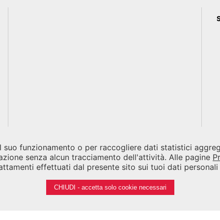
 il suo funzionamento o per raccogliere dati statistici aggr
azione senza alcun tracciamento dell'attività. Alle pagine
P
ttamenti effettuati dal presente sito sui tuoi dati personal
CHIUDI - accetta solo cookie necessari
Note legali
Privacy
Cookies
Credits