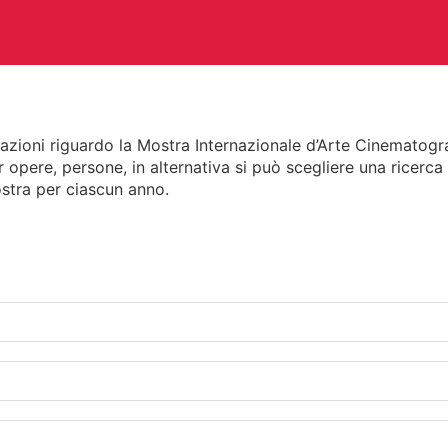
mazioni riguardo la Mostra Internazionale d’Arte Cinematogr
r opere, persone, in alternativa si può scegliere una ricerc
CHITETTURA
ARTI VISIVE
C
stra per ciascun anno.
TEATRO
ALTRE ATTIVITÀ
A E PERIODICI
CINETECA
FO
RACCOLTA DOCUMENTARIA
RA