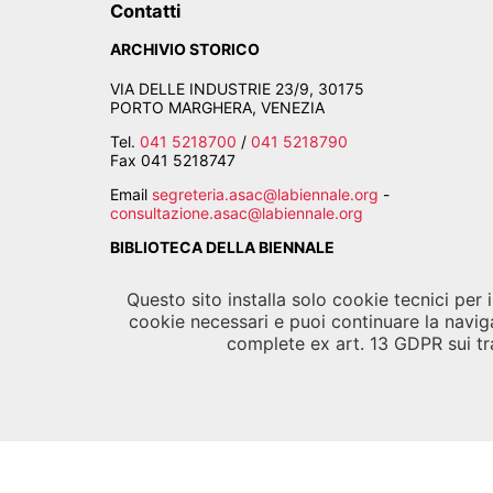
Contatti
ARCHIVIO STORICO
VIA DELLE INDUSTRIE 23/9, 30175
PORTO MARGHERA, VENEZIA
Tel.
041 5218700
/
041 5218790
Fax
041 5218747
Email
segreteria.asac@labiennale.org
-
consultazione.asac@labiennale.org
BIBLIOTECA DELLA BIENNALE
CALLE PALUDO SANT'ANTONIO, 30122 VENEZIA
Questo sito installa solo cookie tecnici per
cookie necessari e puoi continuare la navig
Tel.
041 5218939
complete ex art. 13 GDPR sui tra
Email
biblioteca.asac@labiennale.org
©
La B