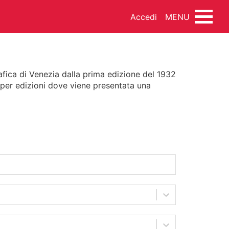
Accedi
MENU
afica di Venezia dalla prima edizione del 1932
a per edizioni dove viene presentata una
INEMA
DANZA
MUSICA
NDO ARTISTICO
FOTOTECA
SSEGNA STAMPA
FONDI ESTERNI