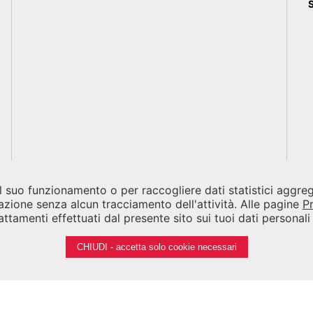
 il suo funzionamento o per raccogliere dati statistici aggr
azione senza alcun tracciamento dell'attività. Alle pagine
P
ttamenti effettuati dal presente sito sui tuoi dati personal
CHIUDI - accetta solo cookie necessari
Note legali
Privacy
Cookies
Credits
iennale di Venezia 2026 - Tutti i contenuti del sito sono coperti da c