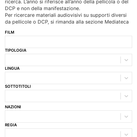
ricerca. L’anno si riferisce all’anno della pellicola o del
DCP e non della manifestazione.
BIBLIOTECA E PERIODICI
CINETECA
Per ricercare materiali audiovisivi su supporti diversi
FONDO ARTISTICO
FOTOTECA
da pellicole o DCP, si rimanda alla sezione Mediateca
MANIFESTI
MEDIATECA
FILM
RACCOLTA DOCUMENTARIA
TIPOLOGIA
RASSEGNA STAMPA
FONDI ESTERNI
LINGUA
SOTTOTITOLI
NAZIONI
REGIA