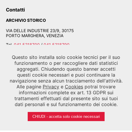
Contatti
ARCHIVIO STORICO
VIA DELLE INDUSTRIE 23/9, 30175
PORTO MARGHERA, VENEZIA
Tel.
041 5218700
/
041 5218790
Fax
041 5218747
Questo sito installa solo cookie tecnici per il suo
Email
segreteria.asac@labiennale.org
-
funzionamento o per raccogliere dati statistici
consultazione.asac@labiennale.org
aggregati. Chiudendo questo banner accetti
BIBLIOTECA DELLA BIENNALE
questi cookie necessari e puoi continuare la
navigazione senza alcun tracciamento dell'attività.
CALLE PALUDO SANT'ANTONIO, 30122 VENEZIA
Alle pagine
Privacy
e
Cookies
potrai trovare
informazioni complete ex art. 13 GDPR sui
Tel.
041 5218939
trattamenti effettuati dal presente sito sui tuoi
Email
biblioteca.asac@labiennale.org
dati personali e sul funzionamento dei cookie.
CHIUDI - accetta solo cookie necessari
SEGUICI SU