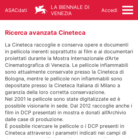
LA BIENNALE DI
ASACdati
Accedi
VENEZIA
Ricerca avanzata Cineteca
La Cineteca raccoglie e conserva opere e documenti
in pellicola inerenti soprattutto ai film e ai documentari
proiettati durante la Mostra Internazionale d’Arte
Cinematografica di Venezia. Le pellicole infiammabili
ARCHIVIO STORICO - ASAC
sono attualmente conservate presso la Cineteca di
ARCHITETTURA
ARTI VISIVE
CINEMA
Bologna, mentre le pellicole non infiammabili sono
depositate presso la Cineteca Italiana di Milano a
DANZA
MUSICA
TEATRO
garanzia della loro corretta conservazione.
Nel 2001 le pellicole sono state digitalizzate ed è
ALTRE ATTIVITÀ
possibile visionarle in sede. Dal 2012 raccoglie anche i
film in DCP presentati in mostra e donati all’Archivio
dalle case di produzione.
È possibile ricercare le pellicole o i DCP presenti in
Cineteca attraverso i parametri indicati nei campi di
FONDO STORICO