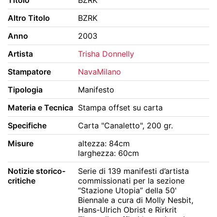
BIBLIOTECA E PERIODICI
CINETECA
Altro Titolo
BZRK
FONDO ARTISTICO
FOTOTECA
Anno
2003
MANIFESTI
MEDIATECA
Artista
Trisha Donnelly
RACCOLTA DOCUMENTARIA
Stampatore
NavaMilano
RASSEGNA STAMPA
FONDI ESTERNI
Tipologia
Manifesto
Materia e Tecnica
Stampa offset su carta
Specifiche
Carta "Canaletto", 200 gr.
Misure
altezza: 84cm
larghezza: 60cm
Notizie storico-
Serie di 139 manifesti d’artista 
critiche
commissionati per la sezione 
“Stazione Utopia” della 50' 
Biennale a cura di Molly Nesbit, 
Hans-Ulrich Obrist e Rirkrit 