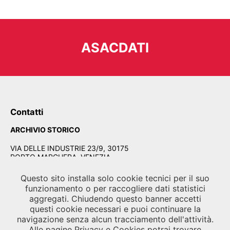
ASACDATI
Contatti
ARCHIVIO STORICO
VIA DELLE INDUSTRIE 23/9, 30175
PORTO MARGHERA, VENEZIA
Tel.
041 5218700
/
041 5218790
Questo sito installa solo cookie tecnici per il suo
Fax
041 5218747
funzionamento o per raccogliere dati statistici
Email
segreteria.asac@labiennale.org
-
aggregati. Chiudendo questo banner accetti
consultazione.asac@labiennale.org
questi cookie necessari e puoi continuare la
navigazione senza alcun tracciamento dell'attività.
BIBLIOTECA DELLA BIENNALE
Alle pagine
Privacy
e
Cookies
potrai trovare