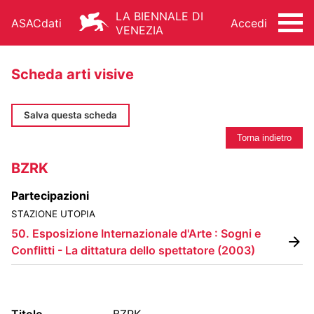
LA BIENNALE DI
ASACdati
Accedi
VENEZIA
Scheda arti visive
Salva questa scheda
Torna indietro
ARCHIVIO STORICO - ASAC
BZRK
ARCHITETTURA
ARTI VISIVE
CINEMA
Partecipazioni
DANZA
MUSICA
TEATRO
STAZIONE UTOPIA
ALTRE ATTIVITÀ
50. Esposizione Internazionale d'Arte : Sogni e
Conflitti - La dittatura dello spettatore
(
2003
)
FONDO STORICO
Titolo
BZRK