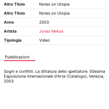
Altro Titolo
Notes on Utopia
BIBLIOTECA E PERIODICI
CINETECA
Altro Titolo
Notes on Utopia
FONDO ARTISTICO
FOTOTECA
Anno
2003
MANIFESTI
MEDIATECA
Artista
Jonas Mekas
RACCOLTA DOCUMENTARIA
Tipologia
Video
RASSEGNA STAMPA
FONDI ESTERNI
Pubblicazioni
Sogni e conflitti. La dittatura dello spettatore. 50esima 
Esposizione Internazionale d'Arte (Catalogo), Venezia, 
2003