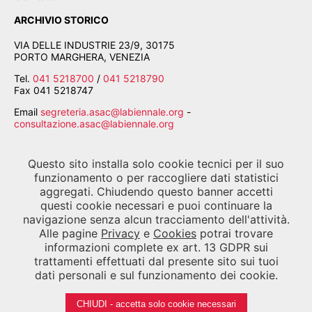
ARCHIVIO STORICO
VIA DELLE INDUSTRIE 23/9, 30175
PORTO MARGHERA, VENEZIA
Tel.
041 5218700
/
041 5218790
Fax
041 5218747
Email
segreteria.asac@labiennale.org
-
consultazione.asac@labiennale.org
BIBLIOTECA DELLA BIENNALE
Questo sito installa solo cookie tecnici per il suo
CALLE PALUDO SANT'ANTONIO, 30122 VENEZIA
funzionamento o per raccogliere dati statistici
aggregati. Chiudendo questo banner accetti
Tel.
041 5218939
questi cookie necessari e puoi continuare la
Email
biblioteca.asac@labiennale.org
navigazione senza alcun tracciamento dell'attività.
Alle pagine
Privacy
e
Cookies
potrai trovare
informazioni complete ex art. 13 GDPR sui
trattamenti effettuati dal presente sito sui tuoi
SEGUICI SU
dati personali e sul funzionamento dei cookie.
CHIUDI - accetta solo cookie necessari