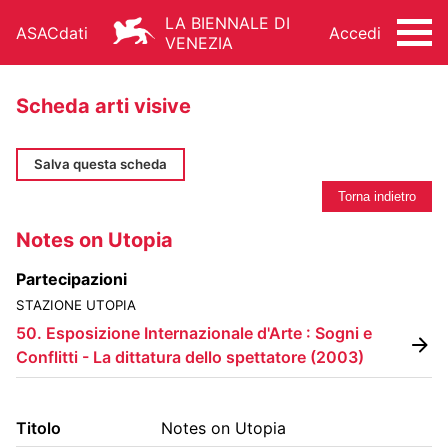
LA BIENNALE DI
ASACdati
Accedi
VENEZIA
Scheda arti visive
Salva questa scheda
Torna indietro
ARCHIVIO STORICO - ASAC
Notes on Utopia
ARCHITETTURA
ARTI VISIVE
CINEMA
Partecipazioni
DANZA
MUSICA
TEATRO
STAZIONE UTOPIA
ALTRE ATTIVITÀ
50. Esposizione Internazionale d'Arte : Sogni e
Conflitti - La dittatura dello spettatore
(
2003
)
Titolo
Notes on Utopia
FONDO STORICO