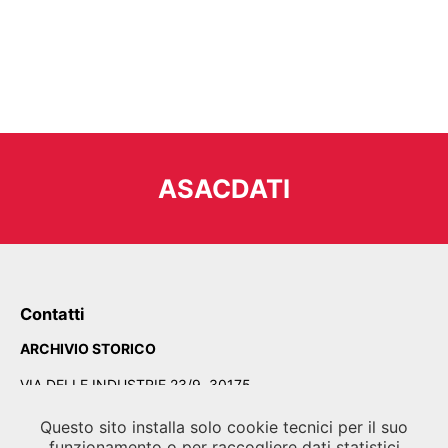
ASACDATI
Contatti
ARCHIVIO STORICO
VIA DELLE INDUSTRIE 23/9, 30175
PORTO MARGHERA, VENEZIA
Questo sito installa solo cookie tecnici per il suo
Tel.
041 5218700
/
041 5218790
funzionamento o per raccogliere dati statistici