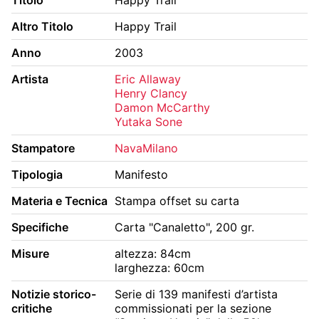
BIBLIOTECA E PERIODICI
CINETECA
Altro Titolo
Happy Trail
FONDO ARTISTICO
FOTOTECA
Anno
2003
MANIFESTI
MEDIATECA
Artista
Eric Allaway
Henry Clancy
RACCOLTA DOCUMENTARIA
Damon McCarthy
Yutaka Sone
RASSEGNA STAMPA
FONDI ESTERNI
Stampatore
NavaMilano
Tipologia
Manifesto
Materia e Tecnica
Stampa offset su carta
Specifiche
Carta "Canaletto", 200 gr.
Misure
altezza: 84cm
larghezza: 60cm
Notizie storico-
Serie di 139 manifesti d’artista 
critiche
commissionati per la sezione 