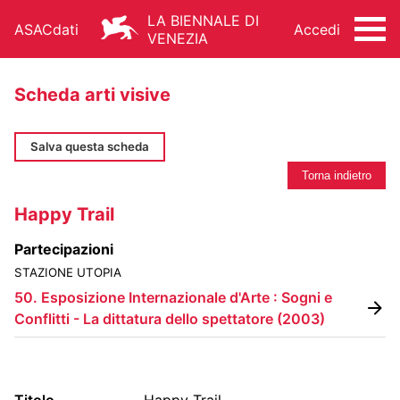
LA BIENNALE DI
ASACdati
Accedi
VENEZIA
Scheda arti visive
Salva questa scheda
Torna indietro
ARCHIVIO STORICO - ASAC
Happy Trail
ARCHITETTURA
ARTI VISIVE
CINEMA
Partecipazioni
DANZA
MUSICA
TEATRO
STAZIONE UTOPIA
ALTRE ATTIVITÀ
50. Esposizione Internazionale d'Arte : Sogni e
Conflitti - La dittatura dello spettatore
(
2003
)
FONDO STORICO
Titolo
Happy Trail