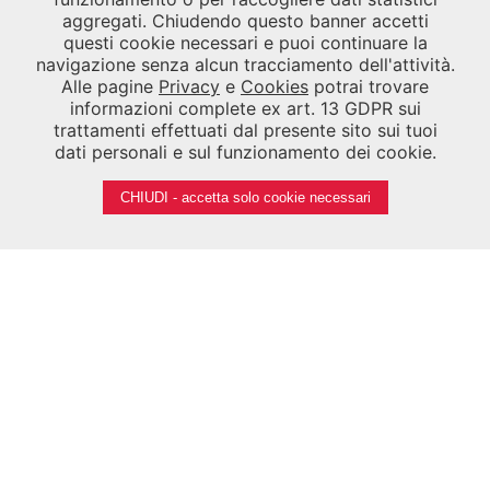
Fax
041 5218747
aggregati. Chiudendo questo banner accetti
Email
segreteria.asac@labiennale.org
-
questi cookie necessari e puoi continuare la
consultazione.asac@labiennale.org
navigazione senza alcun tracciamento dell'attività.
Alle pagine
Privacy
e
Cookies
potrai trovare
BIBLIOTECA DELLA BIENNALE
informazioni complete ex art. 13 GDPR sui
CALLE PALUDO SANT'ANTONIO, 30122 VENEZIA
trattamenti effettuati dal presente sito sui tuoi
dati personali e sul funzionamento dei cookie.
Tel.
041 5218939
Email
biblioteca.asac@labiennale.org
CHIUDI - accetta solo cookie necessari
SEGUICI SU
Note legali
Privacy
Cookies
Credits