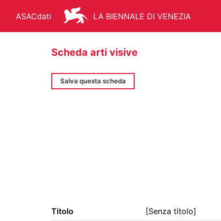
ASACdati
LA BIENNALE DI VENEZIA
Scheda arti visive
Salva questa scheda
ARCHIVIO STORICO - ASAC
AR
FONDO STORICO
BIBLIOTEC
MANIFESTI
MEDIATECA
Titolo
[Senza titolo]