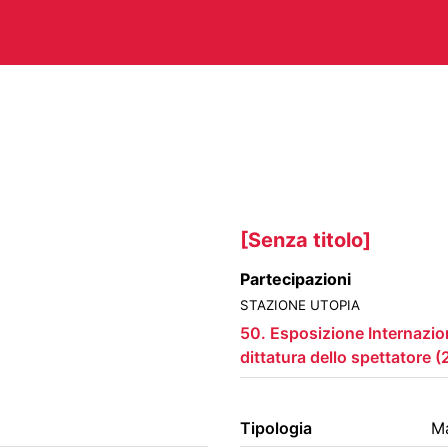
CHITETTURA
ARTI VISIVE
C
TEATRO
ALTRE ATTIVITÀ
[Senza titolo]
Partecipazioni
STAZIONE UTOPIA
A E PERIODICI
CINETECA
FO
50. Esposizione Internaziona
dittatura dello spettatore
(
RACCOLTA DOCUMENTARIA
RA
Tipologia
Ma