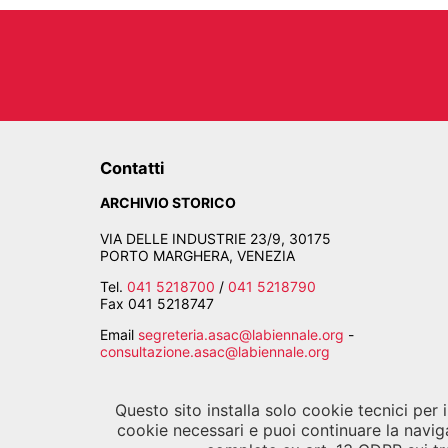
Contatti
ARCHIVIO STORICO
VIA DELLE INDUSTRIE 23/9, 30175
PORTO MARGHERA, VENEZIA
Tel.
041 5218700
/
041 5218790
Fax
041 5218747
Email
segreteria.asac@labiennale.org
-
consultazione.asac@labiennale.org
BIBLIOTECA DELLA BIENNALE
Questo sito installa solo cookie tecnici per
CALLE PALUDO SANT'ANTONIO, 30122 VENEZIA
cookie necessari e puoi continuare la navig