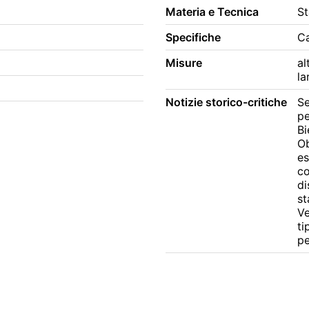
Materia e Tecnica
St
Specifiche
Ca
Misure
al
la
Notizie storico-critiche
Se
pe
Bi
Ob
es
co
di
st
Ve
ti
pe