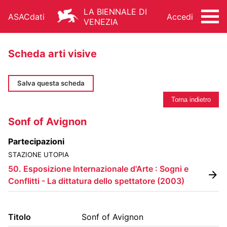
LA BIENNALE DI
ASACdati
Accedi
VENEZIA
Scheda arti visive
Salva questa scheda
Torna indietro
ARCHIVIO STORICO - ASAC
Sonf of Avignon
ARCHITETTURA
ARTI VISIVE
CINEMA
Partecipazioni
DANZA
MUSICA
TEATRO
STAZIONE UTOPIA
ALTRE ATTIVITÀ
50. Esposizione Internazionale d'Arte : Sogni e
Conflitti - La dittatura dello spettatore
(
2003
)
Titolo
Sonf of Avignon
FONDO STORICO