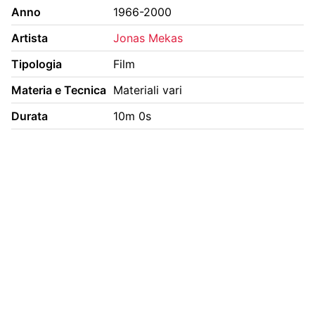
Anno
1966-2000
BIBLIOTECA E PERIODICI
CINETECA
Artista
Jonas Mekas
FONDO ARTISTICO
FOTOTECA
Tipologia
Film
MANIFESTI
MEDIATECA
Materia e Tecnica
Materiali vari
RACCOLTA DOCUMENTARIA
Durata
10m 0s
RASSEGNA STAMPA
FONDI ESTERNI