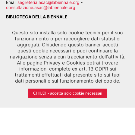
Email
segreteria.asac@labiennale.org
-
consultazione.asac@labiennale.org
BIBLIOTECA DELLA BIENNALE
CALLE PALUDO SANT'ANTONIO, 30122 VENEZIA
Questo sito installa solo cookie tecnici per il suo
Tel.
041 5218939
funzionamento o per raccogliere dati statistici
aggregati. Chiudendo questo banner accetti
Email
biblioteca.asac@labiennale.org
questi cookie necessari e puoi continuare la
navigazione senza alcun tracciamento dell'attività.
Alle pagine
Privacy
e
Cookies
potrai trovare
SEGUICI SU
informazioni complete ex art. 13 GDPR sui
trattamenti effettuati dal presente sito sui tuoi
dati personali e sul funzionamento dei cookie.
CHIUDI - accetta solo cookie necessari
Note legali
Privacy
Cookies
Credits
©
La Biennale di Venezia 2026 - Tutti i contenuti del sito sono