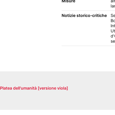
Misure
al
la
Notizie storico-critiche
Se
Bo
In
Ut
d'
se
atea dell'umanità [versione viola]