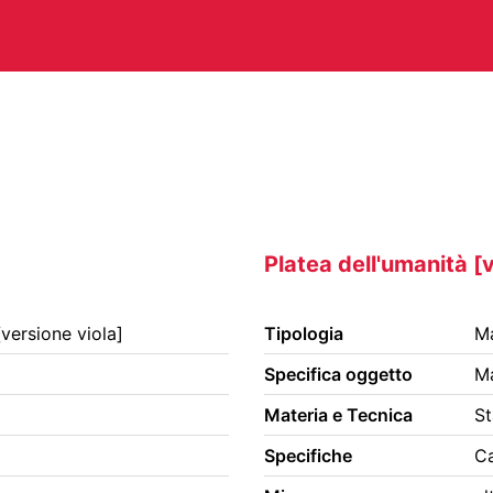
CHITETTURA
ARTI VISIVE
C
TEATRO
ALTRE ATTIVITÀ
Platea dell'umanità [
[versione viola]
Tipologia
Ma
A E PERIODICI
CINETECA
FO
Specifica oggetto
Ma
RACCOLTA DOCUMENTARIA
RA
Materia e Tecnica
St
Specifiche
Ca