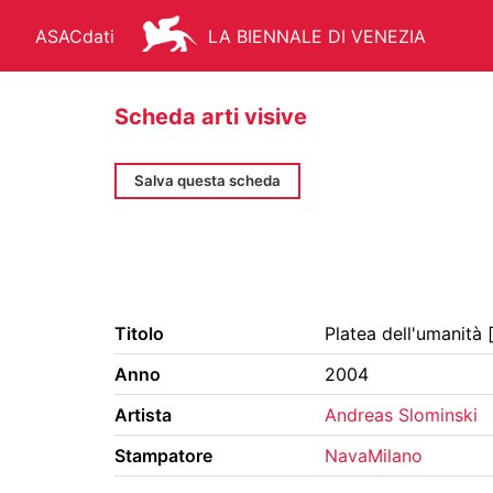
ASACdati
LA BIENNALE DI VENEZIA
Scheda arti visive
Salva questa scheda
ARCHIVIO STORICO - ASAC
AR
Titolo
Platea dell'umanità 
FONDO STORICO
BIBLIOTEC
Anno
2004
MANIFESTI
MEDIATECA
Artista
Andreas Slominski
Stampatore
NavaMilano