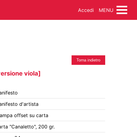
Accedi
MENU
INEMA
DANZA
MUSICA
Torna indietro
versione viola]
nifesto
NDO ARTISTICO
FOTOTECA
nifesto d'artista
SSEGNA STAMPA
FONDI ESTERNI
ampa offset su carta
rta "Canaletto", 200 gr.