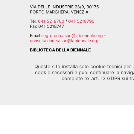
VIA DELLE INDUSTRIE 23/9, 30175
PORTO MARGHERA, VENEZIA
Tel.
041 5218700
/
041 5218790
Fax
041 5218747
Email
segreteria.asac@labiennale.org
-
consultazione.asac@labiennale.org
BIBLIOTECA DELLA BIENNALE
CALLE PALUDO SANT'ANTONIO, 30122 VENEZIA
Questo sito installa solo cookie tecnici per
Tel.
041 5218939
cookie necessari e puoi continuare la navig
complete ex art. 13 GDPR sui tra
Email
biblioteca.asac@labiennale.org
©
La B