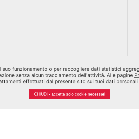
 il suo funzionamento o per raccogliere dati statistici aggr
azione senza alcun tracciamento dell'attività. Alle pagine
P
ttamenti effettuati dal presente sito sui tuoi dati personal
CHIUDI - accetta solo cookie necessari
Note legali
Privacy
Cookies
Credits
iennale di Venezia 2026 - Tutti i contenuti del sito sono coperti da c
P.I.
00330320276