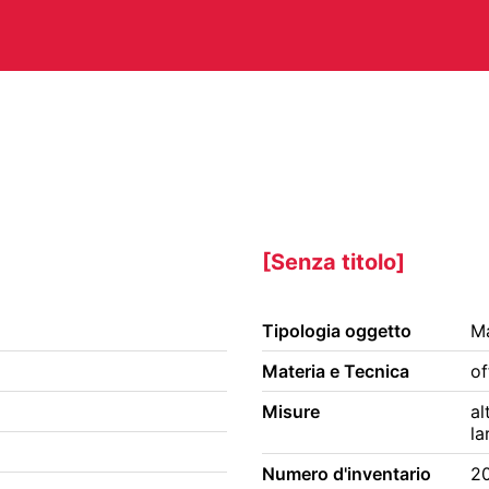
CHITETTURA
ARTI VISIVE
C
TEATRO
ALTRE ATTIVITÀ
[Senza titolo]
Tipologia oggetto
Ma
A E PERIODICI
CINETECA
FO
Materia e Tecnica
of
RACCOLTA DOCUMENTARIA
RA
Misure
al
la
Numero d'inventario
2