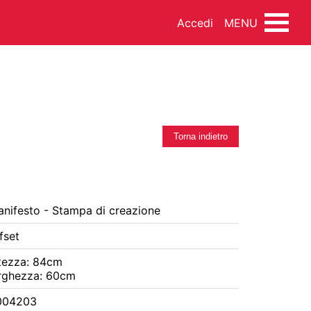
Accedi
MENU
INEMA
DANZA
MUSICA
Torna indietro
nifesto - Stampa di creazione
NDO ARTISTICO
FOTOTECA
fset
SSEGNA STAMPA
FONDI ESTERNI
tezza: 84cm
rghezza: 60cm
004203