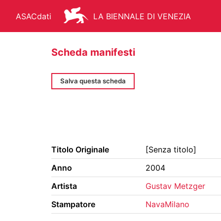
ASACdati
LA BIENNALE DI VENEZIA
Scheda manifesti
Salva questa scheda
ARCHIVIO STORICO - ASAC
AR
Titolo Originale
[Senza titolo]
FONDO STORICO
BIBLIOTEC
Anno
2004
MANIFESTI
MEDIATECA
Artista
Gustav Metzger
Stampatore
NavaMilano