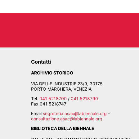
Contatti
ARCHIVIO STORICO
VIA DELLE INDUSTRIE 23/9, 30175
PORTO MARGHERA, VENEZIA
Tel.
041 5218700
/
041 5218790
Fax
041 5218747
Email
segreteria.asac@labiennale.org
-
consultazione.asac@labiennale.org
BIBLIOTECA DELLA BIENNALE