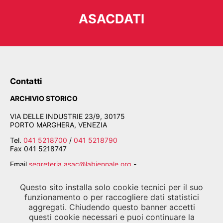
ASACDATI
Contatti
ARCHIVIO STORICO
VIA DELLE INDUSTRIE 23/9, 30175
PORTO MARGHERA, VENEZIA
Tel.
041 5218700
/
041 5218790
Fax
041 5218747
Email
segreteria.asac@labiennale.org
-
consultazione.asac@labiennale.org
Questo sito installa solo cookie tecnici per il suo
BIBLIOTECA DELLA BIENNALE
funzionamento o per raccogliere dati statistici
CALLE PALUDO SANT'ANTONIO, 30122 VENEZIA
aggregati. Chiudendo questo banner accetti
questi cookie necessari e puoi continuare la
Tel.
041 5218939