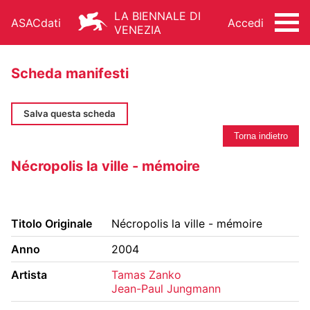
LA BIENNALE DI
ASACdati
Accedi
VENEZIA
Scheda manifesti
Salva questa scheda
Torna indietro
ARCHIVIO STORICO - ASAC
Nécropolis la ville - mémoire
ARCHITETTURA
ARTI VISIVE
CINEMA
DANZA
MUSICA
TEATRO
Titolo Originale
Nécropolis la ville - mémoire
ALTRE ATTIVITÀ
Anno
2004
Artista
Tamas Zanko
Jean-Paul Jungmann
FONDO STORICO