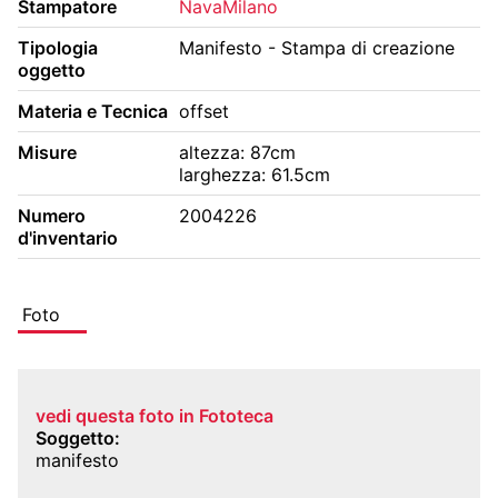
Stampatore
NavaMilano
BIBLIOTECA E PERIODICI
CINETECA
Tipologia
Manifesto - Stampa di creazione
oggetto
FONDO ARTISTICO
FOTOTECA
Materia e Tecnica
offset
MANIFESTI
MEDIATECA
Misure
altezza: 87cm
RACCOLTA DOCUMENTARIA
larghezza: 61.5cm
RASSEGNA STAMPA
FONDI ESTERNI
Numero
2004226
d'inventario
Foto
vedi questa foto in Fototeca
Soggetto
manifesto