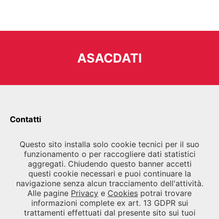
ASACDATI
Contatti
ARCHIVIO STORICO
Questo sito installa solo cookie tecnici per il suo
funzionamento o per raccogliere dati statistici
VIA DELLE INDUSTRIE 23/9, 30175
PORTO MARGHERA, VENEZIA
aggregati. Chiudendo questo banner accetti
questi cookie necessari e puoi continuare la
Tel.
041 5218700
/
041 5218790
navigazione senza alcun tracciamento dell'attività.
Fax
041 5218747
Alle pagine
Privacy
e
Cookies
potrai trovare
Email
segreteria.asac@labiennale.org
-
informazioni complete ex art. 13 GDPR sui
consultazione.asac@labiennale.org
trattamenti effettuati dal presente sito sui tuoi