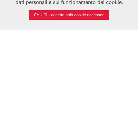
dati personali e sul funzionamento dei cookie.
BIBLIOTECA DELLA BIENNALE
CALLE PALUDO SANT'ANTONIO, 30122 VENEZIA
CHIUDI - accetta solo cookie necessari
Tel.
041 5218939
Email
biblioteca.asac@labiennale.org
SEGUICI SU
Note legali
Privacy
Cookies
Credits
©
La Biennale di Venezia 2026 - Tutti i contenuti del sito sono
coperti da copyright
P.I.
00330320276