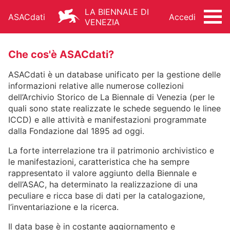
LA BIENNALE DI
ASACdati
Accedi
VENEZIA
Che cos'è ASACdati?
ASACdati è un database unificato per la gestione delle
informazioni relative alle numerose collezioni
dell’Archivio Storico de La Biennale di Venezia (per le
quali sono state realizzate le schede seguendo le linee
ARCHIVIO STORICO - ASAC
ICCD) e alle attività e manifestazioni programmate
ARCHITETTURA
ARTI VISIVE
CINEMA
dalla Fondazione dal 1895 ad oggi.
DANZA
MUSICA
TEATRO
La forte interrelazione tra il patrimonio archivistico e
le manifestazioni, caratteristica che ha sempre
ALTRE ATTIVITÀ
rappresentato il valore aggiunto della Biennale e
dell’ASAC, ha determinato la realizzazione di una
peculiare e ricca base di dati per la catalogazione,
l’inventariazione e la ricerca.
FONDO STORICO
Il data base è in costante aggiornamento e