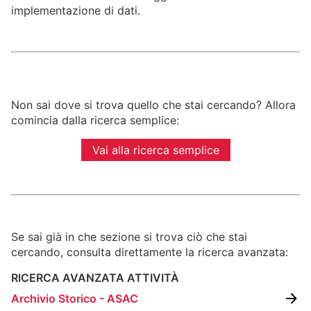
implementazione di dati.
BIBLIOTECA E PERIODICI
CINETECA
FONDO ARTISTICO
FOTOTECA
MANIFESTI
MEDIATECA
RACCOLTA DOCUMENTARIA
Non sai dove si trova quello che stai cercando? Allora
comincia dalla ricerca semplice:
RASSEGNA STAMPA
FONDI ESTERNI
Vai alla ricerca semplice
Se sai già in che sezione si trova ciò che stai
cercando, consulta direttamente la ricerca avanzata:
RICERCA AVANZATA ATTIVITÀ
Archivio Storico - ASAC