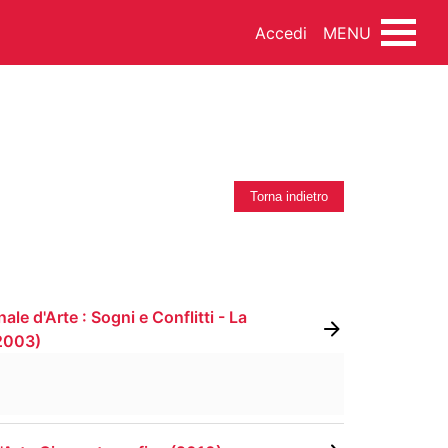
Accedi
MENU
INEMA
DANZA
MUSICA
Torna indietro
le d'Arte : Sogni e Conflitti - La
NDO ARTISTICO
FOTOTECA
2003
)
SSEGNA STAMPA
FONDI ESTERNI