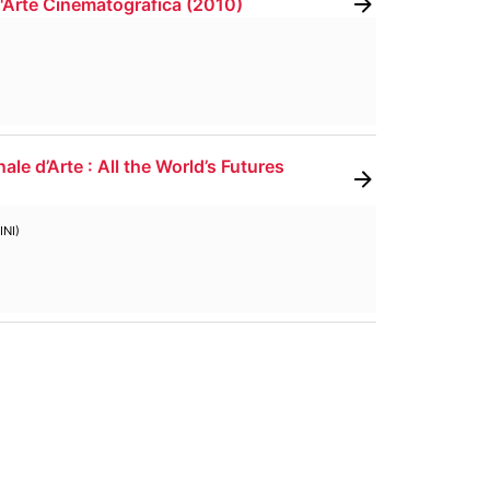
d'Arte Cinematografica
(
2010
)
le d’Arte : All the World’s Futures
NI)