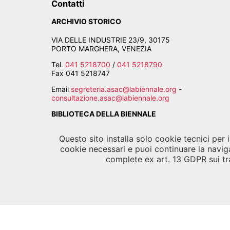
Contatti
ARCHIVIO STORICO
VIA DELLE INDUSTRIE 23/9, 30175
PORTO MARGHERA, VENEZIA
Tel.
041 5218700
/
041 5218790
Fax
041 5218747
Email
segreteria.asac@labiennale.org
-
consultazione.asac@labiennale.org
BIBLIOTECA DELLA BIENNALE
CALLE PALUDO SANT'ANTONIO, 30122 VENEZIA
Questo sito installa solo cookie tecnici per
Tel.
041 5218939
cookie necessari e puoi continuare la navig
complete ex art. 13 GDPR sui tra
Email
biblioteca.asac@labiennale.org
©
La B