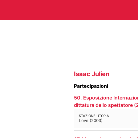
CHITETTURA
ARTI VISIVE
C
TEATRO
ALTRE ATTIVITÀ
Isaac Julien
Partecipazioni
50. Esposizione Internaziona
A E PERIODICI
CINETECA
FO
dittatura dello spettatore
(
RACCOLTA DOCUMENTARIA
RA
STAZIONE UTOPIA
Love
(
2003
)