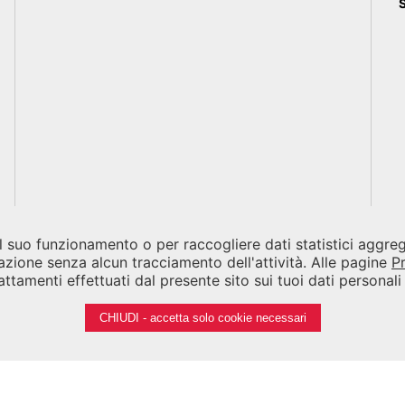
 il suo funzionamento o per raccogliere dati statistici aggr
azione senza alcun tracciamento dell'attività. Alle pagine
P
ttamenti effettuati dal presente sito sui tuoi dati personal
CHIUDI - accetta solo cookie necessari
Note legali
Privacy
Cookies
Credits
iennale di Venezia 2026 - Tutti i contenuti del sito sono coperti da c