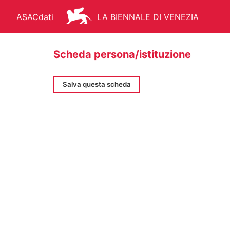
ASACdati
LA BIENNALE DI VENEZIA
Scheda persona/istituzione
Salva questa scheda
ARCHIVIO STORICO - ASAC
AR
FONDO STORICO
BIBLIOTEC
MANIFESTI
MEDIATECA