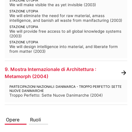
STAZIONE UTOPIA
We will make visible the as yet invisible
(
2003
)
BIBLIOTECA E PERIODICI
CINETECA
STAZIONE UTOPIA
We will eliminate the need for raw material, amass
FONDO ARTISTICO
FOTOTECA
intelligence, and banish all waste from manifacturing
(
2003
)
STAZIONE UTOPIA
MANIFESTI
MEDIATECA
We will provide free access to all global knowledge systems
(
2003
)
RACCOLTA DOCUMENTARIA
STAZIONE UTOPIA
We will design intelligence into material, and liberate form
from matter
(
2003
)
RASSEGNA STAMPA
FONDI ESTERNI
9. Mostra Internazionale di Architettura :
Metamorph
(
2004
)
PARTECIPAZIONI NAZIONALI: DANIMARCA - TROPPO PERFETTO: SETTE
NUOVE DANIMARCHE
Troppo Perfetto: Sette Nuove Danimarche
(
2004
)
Opere
Ruoli