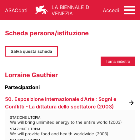
LA BIENNALE DI
ASACdati
Accedi
VENEZIA
Scheda persona/istituzione
Salva questa scheda
Torna indietro
ARCHIVIO STORICO - ASAC
Lorraine Gauthier
ARCHITETTURA
ARTI VISIVE
CINEMA
Partecipazioni
DANZA
MUSICA
TEATRO
50. Esposizione Internazionale d'Arte : Sogni e
ALTRE ATTIVITÀ
Conflitti - La dittatura dello spettatore
(
2003
)
STAZIONE UTOPIA
We will bring unlimited energy to the entire world
(
2003
)
STAZIONE UTOPIA
We will provide food and health worldwide
(
2003
)
FONDO STORICO