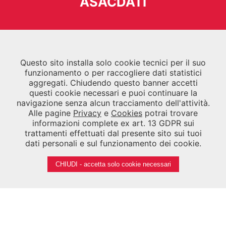
ASACDATI
Questo sito installa solo cookie tecnici per il suo
Contatti
funzionamento o per raccogliere dati statistici
aggregati. Chiudendo questo banner accetti
ARCHIVIO STORICO
questi cookie necessari e puoi continuare la
VIA DELLE INDUSTRIE 23/9, 30175
navigazione senza alcun tracciamento dell'attività.
PORTO MARGHERA, VENEZIA
Alle pagine
Privacy
e
Cookies
potrai trovare
informazioni complete ex art. 13 GDPR sui
Tel.
041 5218700
/
041 5218790
trattamenti effettuati dal presente sito sui tuoi
Fax
041 5218747
dati personali e sul funzionamento dei cookie.
Email
segreteria.asac@labiennale.org
-
consultazione.asac@labiennale.org
CHIUDI - accetta solo cookie necessari
BIBLIOTECA DELLA BIENNALE
CALLE PALUDO SANT'ANTONIO, 30122 VENEZIA
Tel.
041 5218939
Email
biblioteca.asac@labiennale.org