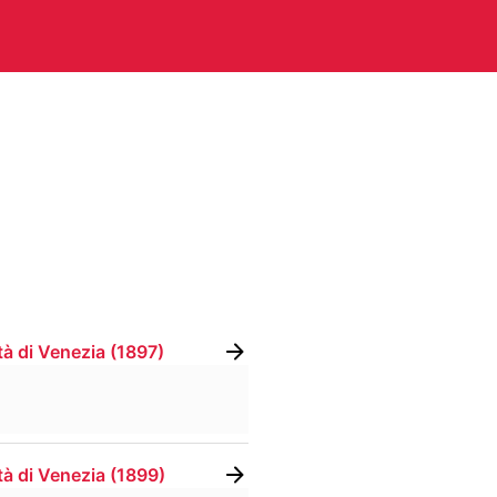
CHITETTURA
ARTI VISIVE
C
TEATRO
ALTRE ATTIVITÀ
tà di Venezia
(
1897
)
A E PERIODICI
CINETECA
FO
RACCOLTA DOCUMENTARIA
RA
tà di Venezia
(
1899
)