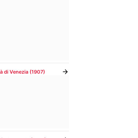
tà di Venezia
(
1907
)