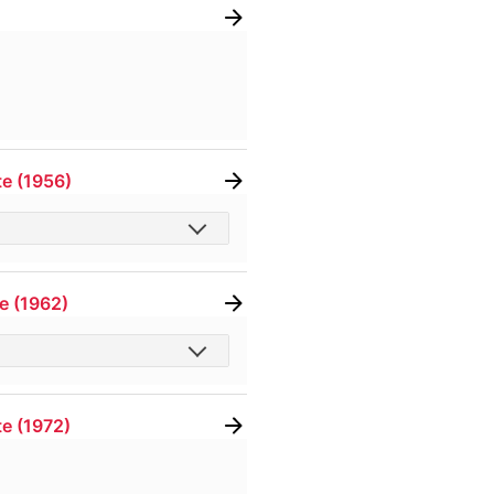
te
(
1956
)
te
(
1962
)
te
(
1972
)