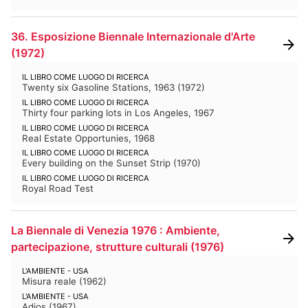
BIBLIOTECA E PERIODICI
CINETECA
36. Esposizione Biennale Internazionale d'Arte
FONDO ARTISTICO
FOTOTECA
(
1972
)
MANIFESTI
MEDIATECA
IL LIBRO COME LUOGO DI RICERCA
Twenty six Gasoline Stations, 1963
(
1972
)
RACCOLTA DOCUMENTARIA
IL LIBRO COME LUOGO DI RICERCA
Thirty four parking lots in Los Angeles, 1967
RASSEGNA STAMPA
FONDI ESTERNI
IL LIBRO COME LUOGO DI RICERCA
Real Estate Opportunies, 1968
IL LIBRO COME LUOGO DI RICERCA
Every building on the Sunset Strip
(
1970
)
IL LIBRO COME LUOGO DI RICERCA
Royal Road Test
La Biennale di Venezia 1976 : Ambiente,
partecipazione, strutture culturali
(
1976
)
L'AMBIENTE - USA
Misura reale
(
1962
)
L'AMBIENTE - USA
Adios
(
1967
)