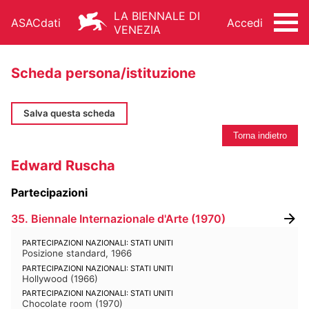
LA BIENNALE DI
ASACdati
Accedi
VENEZIA
Scheda persona/istituzione
Salva questa scheda
Torna indietro
ARCHIVIO STORICO - ASAC
Edward Ruscha
ARCHITETTURA
ARTI VISIVE
CINEMA
Partecipazioni
DANZA
MUSICA
TEATRO
35. Biennale Internazionale d'Arte
(
1970
)
ALTRE ATTIVITÀ
PARTECIPAZIONI NAZIONALI: STATI UNITI
Posizione standard, 1966
PARTECIPAZIONI NAZIONALI: STATI UNITI
Hollywood
(
1966
)
PARTECIPAZIONI NAZIONALI: STATI UNITI
FONDO STORICO
Chocolate room
(
1970
)