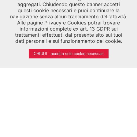
ASACDATI
aggregati. Chiudendo questo banner accetti
questi cookie necessari e puoi continuare la
navigazione senza alcun tracciamento dell'attività.
Alle pagine
Privacy
e
Cookies
potrai trovare
informazioni complete ex art. 13 GDPR sui
trattamenti effettuati dal presente sito sui tuoi
Contatti
dati personali e sul funzionamento dei cookie.
ARCHIVIO STORICO
CHIUDI - accetta solo cookie necessari
VIA DELLE INDUSTRIE 23/9, 30175
PORTO MARGHERA, VENEZIA
Tel.
041 5218700
/
041 5218790
Fax
041 5218747
Email
segreteria.asac@labiennale.org
-
consultazione.asac@labiennale.org
BIBLIOTECA DELLA BIENNALE
CALLE PALUDO SANT'ANTONIO, 30122 VENEZIA
Tel.
041 5218939
Email
biblioteca.asac@labiennale.org