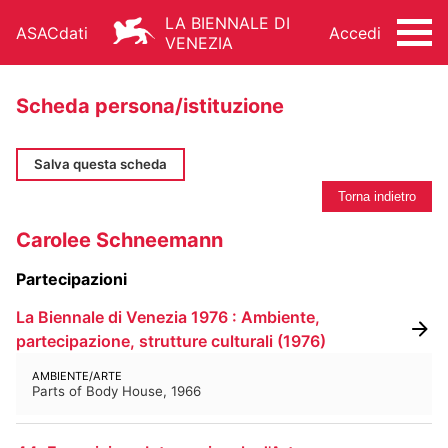
LA BIENNALE DI
ASACdati
Accedi
VENEZIA
Scheda persona/istituzione
Salva questa scheda
Torna indietro
ARCHIVIO STORICO - ASAC
Carolee Schneemann
ARCHITETTURA
ARTI VISIVE
CINEMA
Partecipazioni
DANZA
MUSICA
TEATRO
La Biennale di Venezia 1976 : Ambiente,
ALTRE ATTIVITÀ
partecipazione, strutture culturali
(
1976
)
AMBIENTE/ARTE
Parts of Body House, 1966
FONDO STORICO