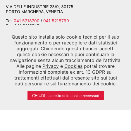
VIA DELLE INDUSTRIE 23/9, 30175
PORTO MARGHERA, VENEZIA
Tel.
041 5218700
/
041 5218790
Fax
041 5218747
Email
segreteria.asac@labiennale.org
-
Questo sito installa solo cookie tecnici per il suo
consultazione.asac@labiennale.org
funzionamento o per raccogliere dati statistici
aggregati. Chiudendo questo banner accetti
BIBLIOTECA DELLA BIENNALE
questi cookie necessari e puoi continuare la
CALLE PALUDO SANT'ANTONIO, 30122 VENEZIA
navigazione senza alcun tracciamento dell'attività.
Alle pagine
Privacy
e
Cookies
potrai trovare
Tel.
041 5218939
informazioni complete ex art. 13 GDPR sui
Email
biblioteca.asac@labiennale.org
trattamenti effettuati dal presente sito sui tuoi
dati personali e sul funzionamento dei cookie.
CHIUDI - accetta solo cookie necessari
SEGUICI SU