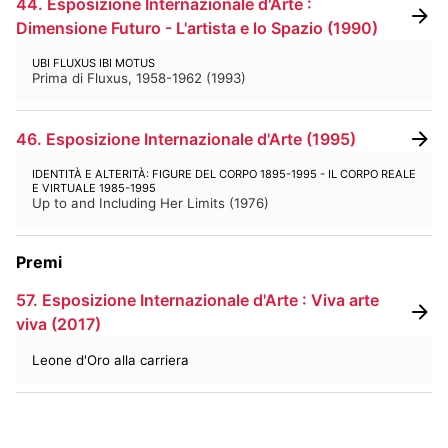
44. Esposizione Internazionale d'Arte :
Dimensione Futuro - L'artista e lo Spazio
(
1990
)
BIBLIOTECA E PERIODICI
CINETECA
UBI FLUXUS IBI MOTUS
FONDO ARTISTICO
FOTOTECA
Prima di Fluxus, 1958-1962
(
1993
)
MANIFESTI
MEDIATECA
46. Esposizione Internazionale d'Arte
(
1995
)
RACCOLTA DOCUMENTARIA
IDENTITÀ E ALTERITÀ: FIGURE DEL CORPO 1895-1995 - IL CORPO REALE
RASSEGNA STAMPA
FONDI ESTERNI
E VIRTUALE 1985-1995
Up to and Including Her Limits
(
1976
)
Premi
57. Esposizione Internazionale d'Arte : Viva arte
viva (2017)
Leone d'Oro alla carriera